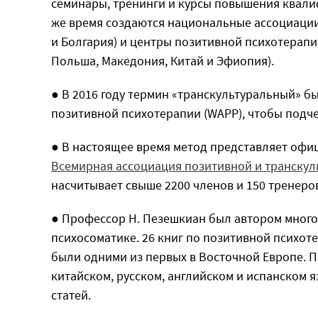
семинары, тренинги и курсы повышения квалифи
же время создаются национальные ассоциации 
и Болгария) и центры позитивной психотерапи
Польша, Македония, Китай и Эфиопия).
● В 2016 году термин «транскультуральный» 
позитивной психотерапии (WAPP), чтобы подч
● В настоящее время метод представляет офи
Всемирная ассоциация позитивной и транскул
насчитывает свыше 2200 членов и 150 тренеров
● Профессор Н. Пезешкиан был автором многоч
психосоматике. 26 книг по позитивной психот
были одними из первых в Восточной Европе. П
китайском, русском, английском и испанском 
статей.