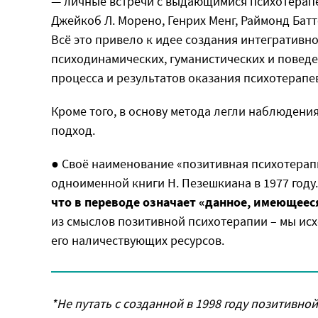
— личные встречи с выдающимися психотерапе
Джейкоб Л. Морено, Генрих Менг, Раймонд Батте
Всё это привело к идее создания интегратив
психодинамических, гуманистических и повед
процесса и результатов оказания психотерапе
Кроме того, в основу метода легли наблюдения
подход.
● Своё наименование «позитивная психотерап
одноименной книги Н. Пезешкиана в 1977 году
что в переводе означает «данное, имеющеес
из смыслов позитивной психотерапии – мы исх
его наличествующих ресурсов.
*Не путать с созданной в 1998 году позитивно