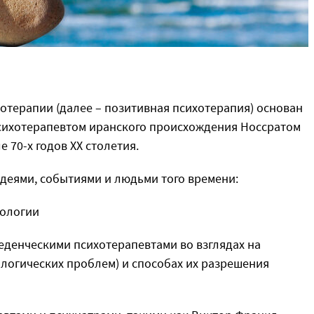
отерапии (далее – позитивная психотерапия) основан
сихотерапевтом иранского происхождения Носсратом
е 70-х годов XX столетия.
деями, событиями и людьми того времени:
хологии
еденческими психотерапевтами во взглядах на
логических проблем) и способах их разрешения