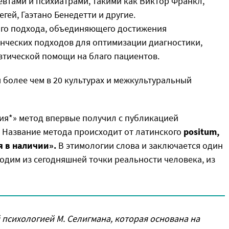
втами и психиатрами, такими как Виктор Франкл,
гей, Гаэтано Бенедетти и другие.
ного подхода, объединяющего достижения
енческих подходов для оптимизации диагностики,
втической помощи на благо пациентов.
 более чем в 20 культурах и межкультуральный
ия*» метод впервые получил с публикацией
. Название метода происходит от латинского
positum,
я в наличии».
В этимологии слова и заключается один
одим из сегодняшней точки реальности человека, из
й психологией М. Селигмана, которая основана на