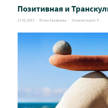
Позитивная и Транскул
13.02.2023 · Юлия Ерофеева · Комментарии:
0
·