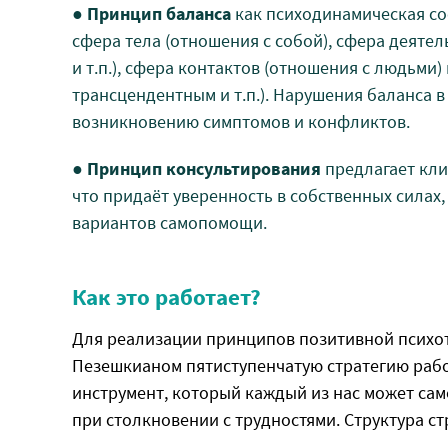
●
Принцип баланса
как психодинамическая со
сфера тела (отношения с собой), сфера деяте
и т.п.), сфера контактов (отношения с людьми
трансцендентным и т.п.). Нарушения баланса 
возникновению симптомов и конфликтов.
●
Принцип консультирования
предлагает кли
что придаёт уверенность в собственных силах,
вариантов самопомощи.
привет
Как это работает?
Для реализации принципов позитивной психот
Пезешкианом пятиступенчатую стратегию рабо
инструмент, который каждый из нас может са
при столкновении с трудностями. Структура с